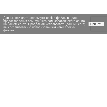
Данный веб-сайт использует cookie-файлы в целях
предоставления вам лучшего пользовательского опыта
на нашем сайте. Продолжая использовать данный сайт,
Принять
вы соглашаетесь с использованием нами cookie-
файлов.
ЭКСПЕРТИЗА
НОВОСТИ
СТАТЬИ
ОЦЕНКА
ВОПРОСЫ И ОТВЕТЫ
ВАКАНСИИ