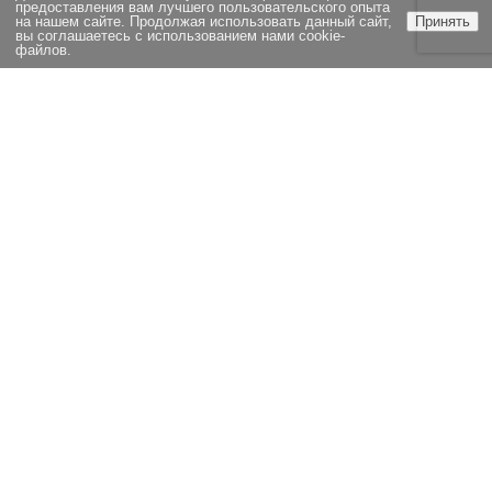
предоставления вам лучшего пользовательского опыта
на нашем сайте. Продолжая использовать данный сайт,
Принять
вы соглашаетесь с использованием нами cookie-
файлов.
ЭКСПЕРТИЗА
НОВОСТИ
СТАТЬИ
ОЦЕНКА
ВОПРОСЫ И ОТВЕТЫ
ВАКАНСИИ
КОМПАНИЯ
КОНТАКТЫ