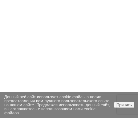
Данный веб-сайт использует cookie-файлы в целях
предоставления вам лучшего пользовательского опыта
на нашем сайте. Продолжая использовать данный сайт,
Принять
вы соглашаетесь с использованием нами cookie-
файлов.