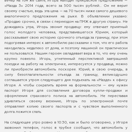
вечер на том же сайте, Игорь находит прекрасное предложение —
«Мазда 3» 2014 года, всего за 500 тысяч рублей… Он не верит
своему счастью, ведь эта цена — на 70 тысяч ниже самого дешевого
аналогичного предложения на рыке. В объявлении указано:
«Продаю срочно, в связи с переездом на ПМЖ в другую страну». Не
дожидаясь утра, Игорь звонит продавцу: ему отвечает приятный
голос молодого человека, представившегося Юрием, который
рассказывает свою историю срочного отъезда за границу, при этом
подогревая интерес к автомобилю рассказами о том, что его работа
находилась недалеко от дома, и поэтому машиной он практически
не пользовался. Нашим героем овладевает вера в то, что ему очень
крупно повезло. Игорь, угнетенный перспективой завтрашней
поездки на работу на электричке, интересуется у продавца, можно
ли приобрести автомобиль поскорее. Юрий, в свою очередь, в
силу безотлагательности отъезда за границу, великодушно
соглашается утром следующего дня подъехать на «Мазде» к офису
Игоря. А чтобы сократить время на формальности — ему нужен
паспорт Игоря для составления договора купли-продажи и
оформления страхового полиса на автомобиль. Не переставая
удивляться своему везению, Игорь по электронной почте
отправляет копию своего паспорта и с чувством выполненного
долга ложится спать.
На следующее утро ровно в 10:30, как и было оговорено, у Игоря
зазвонил телефон, голос в трубке сообщил, что автомобиль у