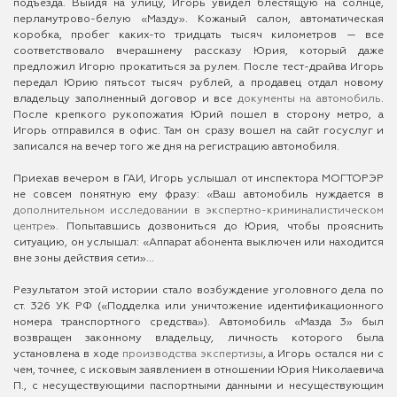
подъезда. Выйдя на улицу, Игорь увидел блестящую на солнце,
перламутрово-белую «Мазду». Кожаный салон, автоматическая
коробка, пробег каких-то тридцать тысяч километров — все
соответствовало вчерашнему рассказу Юрия, который даже
предложил Игорю прокатиться за рулем. После тест-драйва Игорь
передал Юрию пятьсот тысяч рублей, а продавец отдал новому
владельцу заполненный договор и все
документы на автомобиль
.
После крепкого рукопожатия Юрий пошел в сторону метро, а
Игорь отправился в офис. Там он сразу вошел на сайт госуслуг и
записался на вечер того же дня на регистрацию автомобиля.
Приехав вечером в ГАИ, Игорь услышал от инспектора МОГТОРЭР
не совсем понятную ему фразу: «Ваш автомобиль нуждается в
дополнительном исследовании в экспертно-криминалистическом
центре
». Попытавшись дозвониться до Юрия, чтобы прояснить
ситуацию, он услышал: «Аппарат абонента выключен или находится
вне зоны действия сети»...
Результатом этой истории стало возбуждение уголовного дела по
ст. 326 УК РФ («Подделка или уничтожение идентификационного
номера транспортного средства»). Автомобиль «Мазда 3» был
возвращен законному владельцу, личность которого была
установлена в ходе
производства экспертизы
, а Игорь остался ни с
чем, точнее, с исковым заявлением в отношении Юрия Николаевича
П., с несуществующими паспортными данными и несуществующим