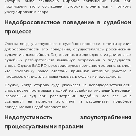
которых было заключено мировое соглашение. Ведь при
подписании этого соглашения стороны стремились к полному
урегулированию спора.
Недобросовестное поведение в судебном
процессе
Оценка
лица, участвующего в судебном процессе, с точки зрения
добросовестности его поведения, осуществлялась российскими
судами и в дальнейшем. Так, ответчик в ходе одного из длительных
судебных разбирательств выдвинул возражения о подсудности
спора. Однако ВАС РФ, руководствуясь принципом эстоппеля, счел,
что, поскольку ранее ответчик принимал активное участие в
процессе, он лишился права указывать суду на неподсудность.
Случаи, когда сторона суда указывает на неподведомственность
спора после проигрыша в одной из судебных инстанций, нередки.
Верховный суд при рассмотрении подобных дел все чаще
ссылается на принцип эстоппеля и расценивает подобное
поведение как недобросовестное.
Недопустимость злоупотребления
процессуальными правами