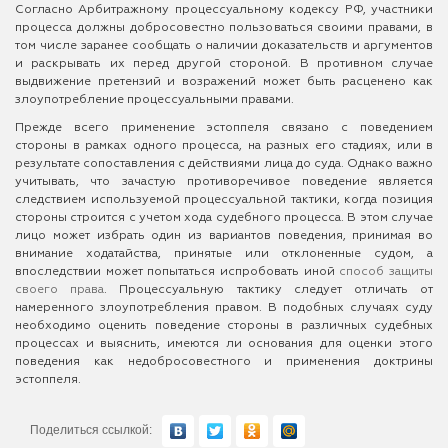
Согласно Арбитражному процессуальному кодексу РФ, участники
процесса должны добросовестно пользоваться своими правами, в
том числе заранее сообщать о наличии доказательств и аргументов
и раскрывать их перед другой стороной. В противном случае
выдвижение претензий и возражений может быть расценено как
злоупотребление процессуальными правами.
Прежде всего применение эстоппеля связано с поведением
стороны в рамках одного процесса, на разных его стадиях, или в
результате сопоставления с действиями лица до суда. Однако важно
учитывать, что зачастую противоречивое поведение является
следствием используемой процессуальной тактики, когда позиция
стороны строится с учетом хода судебного процесса. В этом случае
лицо может избрать один из вариантов поведения, принимая во
внимание ходатайства, принятые или отклоненные судом, а
впоследствии может попытаться испробовать иной
способ защиты
своего права
. Процессуальную тактику следует отличать от
намеренного злоупотребления правом. В подобных случаях суду
необходимо оценить поведение стороны в различных судебных
процессах и выяснить, имеются ли основания для оценки этого
поведения как недобросовестного и применения доктрины
эстоппеля.
Поделиться ссылкой: