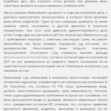
подобных дел, при котором истец должен сам доказать вину
ответчика, является в корне неверным, отметили в ВС.
Такое решение Верховный суд вынес в ходе рассмотрения дела о
дорожно-транспортном происшествии, в котором была признана
вина обоих водителей. Один из них совершал разворот, не заняв
крайнее левое положение, а другой двигался в попутном
направлении. При этом срок давности административного дела
истек. Когда один из участников ДТП во второй раз обратился в суд
с требованием взыскать с ответчика некоторую сумму на ремонт
автомобиля, ему было отказано. Городской суд посчитал, что
доказательства безусловной вины второго участника
происшествия отсутствуют. Суд отказался принять доводы
автотехнической экспертизы
, согласно которой один из участников
ДТП не мог развернуться из крайнего левого положения из-за
недостаточной ширины проезжей части. Повторную экспертизу суд
назначать не стал.
Верховный суд, обнаружив в решениях нижестоящих инстанций
множество недочетов, отправил дело на повторное рассмотрение. В
ВС пояснили, что, согласно ГК РФ, лицо, причинившее вред,
должно самостоятельно доказывать свою невиновность. Поэтому
отказ судов удовлетворить требования истца на том основании, что
вина причинителя вреда не доказана, является незаконным. Кроме
того, гражданская коллегия ВС отметила, что, согласно правилам
дорожного движения, водитель, приступая к развороту не из