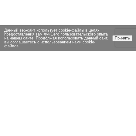
Данный веб-сайт использует cookie-файлы в целях
предоставления вам лучшего пользовательского опыта
на нашем сайте. Продолжая использовать данный сайт,
Принять
вы соглашаетесь с использованием нами cookie-
файлов.
ЭКСПЕРТИЗА
НОВОСТИ
СТАТЬИ
ОЦЕНКА
ВОПРОСЫ И ОТВЕТЫ