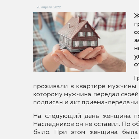
20 апреля 2022
Ж
г
с
з
н
у
о
Г
проживали в квартире мужчины в
которому мужчина передал своей 
подписан и акт приема-передачи
На следующий день женщина поп
Наследников он не оставил. По 
было. При этом женщина была 