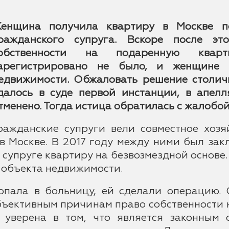
енщина получила квартиру в Москве п
ражданского супруга. Вскоре после эт
обственности на подаренную ква
арегистрировано не было, и женщине 
едвижимости. Обжаловать решение столич
далось в суде первой инстанции, в апел
тменено. Тогда истица обратилась с жалобой
ражданские супруги вели совместное хозя
 Москве. В 2017 году между ними был зак
супруге квартиру на безвозмездной основе
 объекта недвижимости.
ала в больницу, ей сделали операцию. С
объективным причинам право собственности 
уверена в том, что является законным 