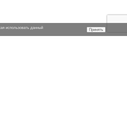
жая использовать данный
Принять
ТЬИ
+7 495 178-07-19
АНСИИ
info@epcp.ru
ЕНЗИЯ
ВИЗИТЫ
ТИФИКАТЫ