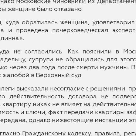
нако московские чиновники из Департамент
ры женщине было отказано.
, куда обратилась женщина, удовлетворил 
а и проведена почерковедческая эксперт
длинная.
да не согласились. Как пояснили в Мос
дельцу, супруги не обращались для этого
ько через два года после смерти мужчины. 
с жалобой в Верховный суд.
леги высказали несогласие с решениями, п
то действительность договора не подвер
 квартиру никак не влияет на действитель
мость и ключи, факт передачи квартиры заф
редана, однако нижестоящие инстанции эти
согласно Гражданскому кодексу, правила, 