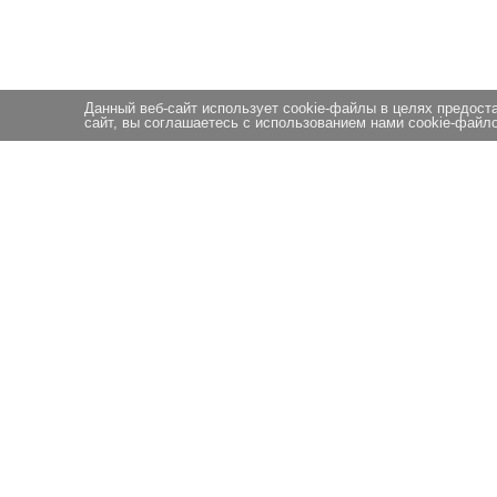
Данный веб-сайт использует cookie-файлы в целях предост
сайт, вы соглашаетесь с использованием нами cookie-файло
© 2026 АНО ЭПЦ Прометей