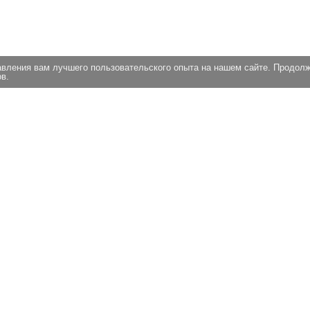
авления вам лучшего пользовательского опыта на нашем сайте. Продол
в.
ЭКСПЕРТИЗА
НОВОСТИ
СТА
ОЦЕНКА
ВОПРОСЫ И ОТВЕТЫ
ВАК
КОМПАНИЯ
КОНТАКТЫ
РЕЦ
ЦЕНЫ
ЭКСПЕРТИЗА 44-ФЗ
РЕК
ОТЗЫВЫ
СОТРУДНИКИ
СЕР