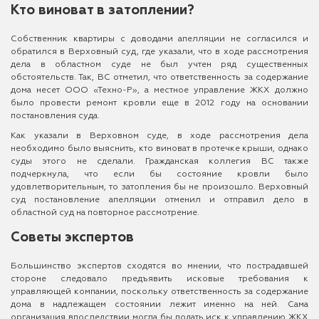
Кто виноват в затоплении?
Собственник квартиры с доводами апелляции не согласился и
обратился в Верховный суд, где указали, что в ходе рассмотрения
дела в областном суде не был учтен ряд существенных
обстоятельств. Так, ВС отметил, что ответственность за содержание
дома несет ООО «Техно-Р», а местное управление ЖКХ должно
было провести ремонт кровли еще в 2012 году на основании
постановления суда.
Как указали в Верховном суде, в ходе рассмотрения дела
необходимо было выяснить, кто виноват в протечке крыши, однако
суды этого не сделали. Гражданская коллегия ВС также
подчеркнула, что если бы состояние кровли было
удовлетворительным, то затопления бы не произошло. Верховный
суд постановление апелляции отменил и отправил дело в
областной суд на повторное рассмотрение.
Советы экспертов
Большинство экспертов сходятся во мнении, что пострадавшей
стороне следовало предъявить исковые требования к
управляющей компании, поскольку ответственность за содержание
дома в надлежащем состоянии лежит именно на ней. Сама
организация впоследствии могла бы подать иск к управлению ЖКХ