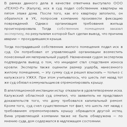
В рамках данного дела в качестве ответчика выступало ООО
«ТЕХНО-Р» (Калуга), иск в суд подал собственник квартиры на
пятом этаже дома. После того, как его квартиру затопило, он
обратился в УК, попросив компанию произвести фиксацию
повреждений. Однако организация требования жильца
проигнорировала. Тогда
собственник помещения заказал
экспертизу
, по результатам которой был сделан вывод, что причина
аварии — прохудившаяся крыша.
Тогда пострадавший собственник жилого помещения подал иск в
суд. Он потребовал от управляющей организации возместить
понесенный им материальный ущерб. Назначенная судом экспертиза
подтвердила вывод о том, что инцидент стал следствием износа
кровли. Эксперты также оценили размер ущерба, нанесенного
жилому помещению, — эту сумму суд и решил взыскать — только с
калужского УЖКХ. При этом учитывалось, что шесть лет назад тот
же суд обязал коммунальщиков отремонтировать крышу.
В апелляционной инстанции истцу отказали в удовлетворении иска.
Калужский областной суд отметил, что заявитель не представил
доказательств того, что дому требовался капитальный ремонт.
Кроме того, суд счел существенным тот факт, что шесть лет назад с
требованием отремонтировать крышу обращался другой истец.
Вина управляющей компании также не была обнаружена — по
мнению суда, дом содержался в надлежащем состоянии.