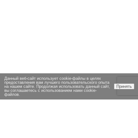
Данный веб-сайт использует cookie-файлы в целях
предоставления вам лучшего пользовательского опыта
на нашем сайте. Продолжая использовать данный сайт,
Принять
вы соглашаетесь с использованием нами cookie-
файлов.
ЭКСПЕРТИЗА