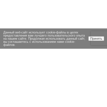
Данный веб-сайт использует cookie-файлы в целях
предоставления вам лучшего пользовательского опыта
на нашем сайте. Продолжая использовать данный сайт,
Принять
вы соглашаетесь с использованием нами cookie-
файлов.
ЭКСПЕРТИЗА
НОВОСТИ
СТАТЬИ
ОЦЕНКА
ВОПРОСЫ И ОТВЕТЫ