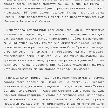
скорее всего, немного вырастет, так как оценочные компании
увеличат число показателей для определения стоимости объекта",
- рассказал "РГ" Олег Сухов, президент Гильдии юристов рынка
недвижимости, председатель Межрегионального третейского суда
Москвы и Московской области.
Эксперт обращает внимание: если сравнивать новые методические
указания со старым стандартом оценки, то видно, что в порядке
расчета кадастровой стоимости произошли глобальные изменения.
"Оценщик теперь будет учитывать экономические,
экологические
и
социальные факторы региона, - пояснил Олег Сухов. - Напрямую
они, конечно, не связаны с объектом, однако оказывают
существенное влияние на его цену. Это такие показатели, как
уровень жизни населения, процент миграции, социальный состав
жителей, инфляция, уровень ВВП субъекта Федерации, наличие
источников, загрязняющих природную среду и так далее".
И привел такой пример. Квартира в экологически чистом районе
города стоит дороже, чем такая же, но вблизи химического
комбината. Или, допустим, средняя зарплата, а также цены в Тюмени
больше, чем в Самаре или Саратове. Соответственно, рыночная цена
двухкомнатной квартиры в столице "нефтяного края" на порядок
выше стоимости аналогичного жилища в любом из городов
Поволжья. Раньше это не принималось в расчет, отмечает Олег