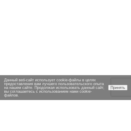
Данный веб-сайт использует cookie-файлы в целях
предоставления вам лучшего пользовательского опыта
на нашем сайте. Продолжая использовать данный сайт,
Принять
вы соглашаетесь с использованием нами cookie-
файлов.
ЭКСПЕРТИЗА