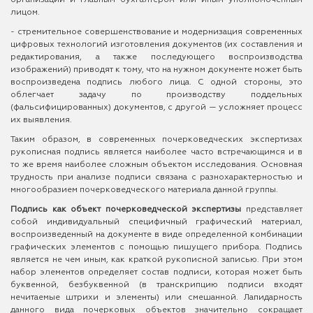
лицом.
- стремительное совершенствование и модернизация современных
цифровых технологий изготовления документов (их составления и
редактирования, а также последующего воспроизводства
изображений) приводят к тому, что на нужном документе может быть
воспроизведена подпись любого лица. С одной стороны, это
облегчает задачу по производству поддельных
(фальсифицированных) документов, с другой — усложняет процесс
их выявления.
Таким образом, в современных почерковедческих экспертизах
рукописная подпись является наиболее часто встречающимся и в
то же время наиболее сложным объектом исследования. Основная
трудность при анализе подписи связана с разнохарактерностью и
многообразием почерковедческого материала данной группы.
Подпись как объект почерковедческой экспертизы
представляет
собой индивидуальный специфичный графический материал,
воспроизведенный на документе в виде определенной комбинации
графических элементов с помощью пишущего прибора. Подпись
является не чем иным, как краткой рукописной записью. При этом
набор элементов определяет состав подписи, которая может быть
буквенной, безбуквенной (в транскрипцию подписи входят
нечитаемые штрихи и элементы) или смешанной. Лапидарность
данного вида почерковых объектов значительно сокращает