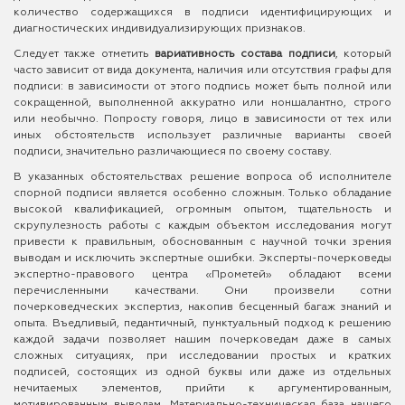
количество содержащихся в подписи идентифицирующих и
диагностических индивидуализирующих признаков.
Следует также отметить
в
ариативность состава подписи
, который
часто зависит от вида документа, наличия или отсутствия графы для
подписи: в зависимости от этого подпись может быть полной или
сокращенной, выполненной аккуратно или ноншалантно, строго
или необычно. Попросту говоря, лицо в зависимости от тех или
иных обстоятельств использует различные варианты своей
подписи, значительно различающиеся по своему составу.
В указанных обстоятельствах решение вопроса об исполнителе
спорной подписи является особенно сложным. Только обладание
высокой квалификацией, огромным опытом, тщательность и
скрупулезность работы с каждым объектом исследования могут
привести к правильным, обоснованным с научной точки зрения
выводам и исключить экспертные ошибки. Эксперты-почерковеды
экспертно-правового центра «Прометей» обладают всеми
перечисленными качествами. Они произвели сотни
почерковедческих экспертиз, накопив бесценный багаж знаний и
опыта. Въедливый, педантичный, пунктуальный подход к решению
каждой задачи позволяет нашим почерковедам даже в самых
сложных ситуациях, при исследовании простых и кратких
подписей, состоящих из одной буквы или даже из отдельных
нечитаемых элементов, прийти к аргументированным,
мотивированным выводам. Материально-техническая база нашего