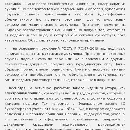
расписка
— чаще всего становится машинописным, содержащим из
рукописных элементов только подпись. Таким образом, рукописная
подпись остается единственным способом идентификации
обезличенного (по причине отсутствия других рукописных
реквизитов) машинописного документа. При этом, несмотря на
широкое распространение машинописных документов, отказаться
от подписи в том виде, в котором она сегодня существует, пока
невозможно. Обусловлено это несколькими причинами:
- на основании положений ГОСТа Р 7.0.97-2016 под подписью
понимается один из
реквизитов документа
. При этом в некоторых
случаях подпись сама по себе или же в сочетании с другими
реквизитами документа придает ему юридическую силу. Таким
образом, при появлении подписи лист бумаги с текстом или иными
реквизитами приобретает статус официального документа, тем
самым подпись удостоверяет данные, изложенные в документе.
- несмотря на активное развитие такого идентификатора, как
электронная подпись
, существует целый ряд документов, которые, в
соответствии с правилами документооборота, должны содержать
«живые» подписи. Так, например, в Федеральном законе «О
бухгалтерском учете» от 06.12.2011 №402-ФЗ, в котором содержатся
положения о порядке подписания первичных документов, указано,
что документы по оформлению хозяйственных операций с
денежными средствами подписываются руководителем
организации и главным бухгалтером или иным уполномоченным