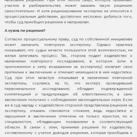
написания рецензии. При этом любое лицо, которое принимает
участие в разбирательстве, может заказать такую рецензию
самостоятельно. И хотя рецензирование экспертиз не относится к
процессуальным действиям, достаточно несложно добиться того,
чтобы суд приобщил рецензию к материалам.
А нужна ли рецензия?
Согласно процессуальному праву, суд по собственной инициативе
может назначить повторную экспертизу. Однако практика
показывает, что судьи нечасто пользуются этой возможностью, не
желая затягивать процесс. Так, сторона подает ходатайство о
назначении повторного исследования, в котором (или в
приложенном к нему возражении на экспертизу) излагает свои
претензии к заключению и отмечает имеющиеся в нем недостатки.
Суд при этом зачастую отказывает в назначении повторной
экспертизы, ссылаясь на то, что эксперт, проводивший
первоначальное исследование, обладает подтвержденной
компетенцией и предупрежден об ответственности, а само
заключение получено с соблюдением законодательных норм. Если
же в суд наряду с ходатайством стороной представлена рецензия на
экспертизу, отказать становится сложнее, ведь недостатки и
нарушения в заключении отмечены не только юристом, но и
специалистом, обладающим познаниями в соответствующей
области. В связи с этим, принимая решение по ходатайству,
составленному с учетом доводов рецензии, которая приобщена к