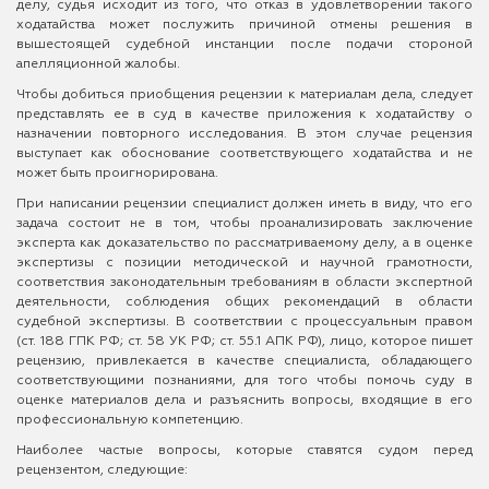
делу, судья исходит из того, что отказ в удовлетворении такого
ходатайства может послужить причиной отмены решения в
вышестоящей судебной инстанции после подачи стороной
апелляционной жалобы.
Чтобы добиться приобщения рецензии к материалам дела, следует
представлять ее в суд в качестве приложения к ходатайству о
назначении повторного исследования. В этом случае рецензия
выступает как обоснование соответствующего ходатайства и не
может быть проигнорирована.
При написании рецензии специалист должен иметь в виду, что его
задача состоит не в том, чтобы проанализировать заключение
эксперта как доказательство по рассматриваемому делу, а в оценке
экспертизы с позиции методической и научной грамотности,
соответствия законодательным требованиям в области экспертной
деятельности, соблюдения общих рекомендаций в области
судебной экспертизы. В соответствии с процессуальным правом
(ст. 188 ГПК РФ; ст. 58 УК РФ; ст. 55.1 АПК РФ), лицо, которое пишет
рецензию, привлекается в качестве специалиста, обладающего
соответствующими познаниями, для того чтобы помочь суду в
оценке материалов дела и разъяснить вопросы, входящие в его
профессиональную компетенцию.
Наиболее частые вопросы, которые ставятся судом перед
рецензентом, следующие: