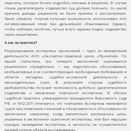
недочеты, которые более подробно описаны в рецензии. В случае
отказа удовлетворить ходатайство суд должен пояснить, по какой
причине доводы рецензента не были приняты к рассмотрению.
Таким образом, сторона получает возможность использовать этот
мотивированный отказ при дальнейшем обжаловании. Однако,
чтобы избежать проблем, лучше всего заранее подать ходатайство
через канцелярию.
А как на практике?
Рецензирование экспертных заключений — одно из направлений
деятельности АНО «Экспертно-правовой центр «Прометей». По
нашей статистике, три четверти заключений оцениваются
рецензентом отрицательно — как недостаточно обоснованные,
необъективные и не соответствующие необходимым требованиям в
области методики судебно-экспертной деятельности и
законодательных норм. В результате сторона судебного
разбирательства получает возможность добиться удовлетворения
ходатайства о назначении повторной экспертизы. В обзоре
судебной практики, утвержденном президиумом Верховного суда
РФ, от 14.12.2011 отмечается, что повторная экспертиза назначается
судом при появлении сомнений в объективности и обоснованности
заключения: «например, когда значительно различались цены,
указанные в заключении оценочной экспертизы, или был нарушен
порядок проведения экспертизы, в частности, не осуществлялся
личный осмотр объекта исследования».