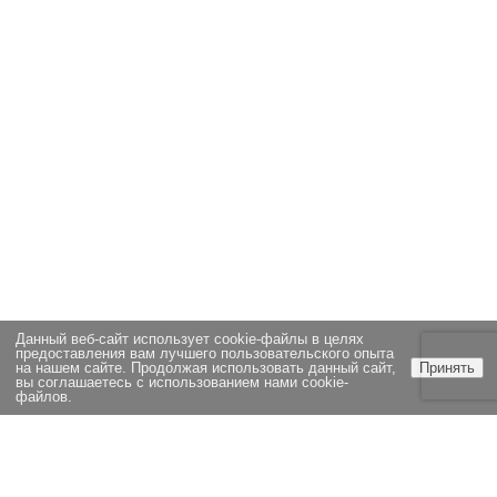
Данный веб-сайт использует cookie-файлы в целях
предоставления вам лучшего пользовательского опыта
на нашем сайте. Продолжая использовать данный сайт,
Принять
вы соглашаетесь с использованием нами cookie-
файлов.