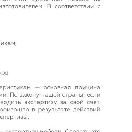
зготовителем. В соответствии с
тикам;
ов.
теристикам — основная причина
и. По закону нашей страны, если
одить экспертизу за свой счет.
произошло в результате действий
спертизы.
ь экспертизу мебели. Сделать это