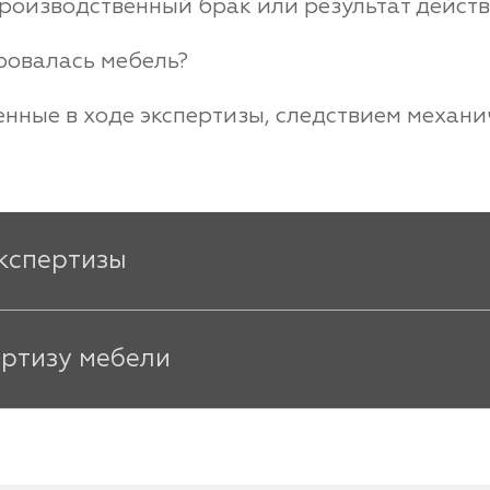
производственный брак или результат дейст
ровалась мебель?
енные в ходе экспертизы, следствием механ
кспертизы
ертизу мебели