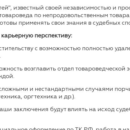
ей", известный своей независимостью и пр
товароведа по непродовольственным товарам
готовы применять свои знания в судебных сп
 карьерную перспективу:
стительству с возможностью полностью удал
.
ожность возглавить отдел товароведческой э
ндой.
сложными и нестандартными случаями порчи
ехника, оргтехника и др.).
аши заключения будут влиять на исход суд
циальное оформление по ТК РФ, работа в н