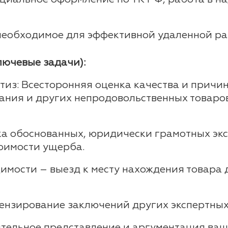
необходимое для эффективной удаленной ра
лючевые задачи):
из: Всесторонняя оценка качества и причи
ния и других непродовольственных товаров 
ка обоснованных, юридически грамотных эк
тоимости ущерба.
мости – выезд к месту нахождения товара 
ензирование заключений других экспертных
ительное представление и аргументация ваш