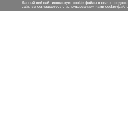
Данный веб-сайт использует cookie-файлы в целях предост
сайт, вы соглашаетесь с использованием нами cookie-файло
© 2026 АНО ЭПЦ Прометей
Остались вопросы?
Напишите нам и мы проконсультируем по услугам.
Whatsapp